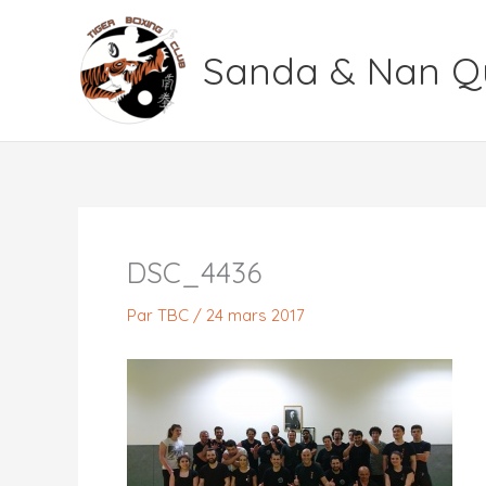
Aller
au
Sanda & Nan Q
contenu
DSC_4436
Par
TBC
/
24 mars 2017