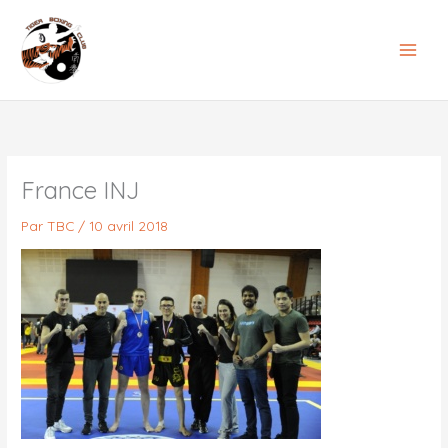
Aller
au
contenu
France INJ
Par
TBC
/
10 avril 2018